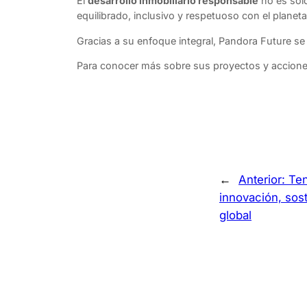
El
desarrollo inmobiliario responsable
no es sol
equilibrado, inclusivo y respetuoso con el planeta
Gracias a su enfoque integral, Pandora Future se 
Para conocer más sobre sus proyectos y acciones
←
Anterior:
Ten
innovación, sost
global