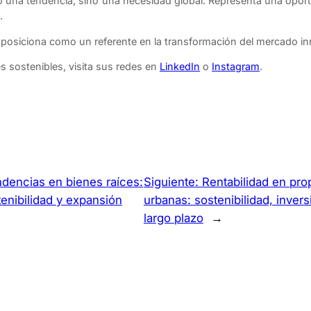
o una tendencia, sino una necesidad global. Representa una opo
.
posiciona como un referente en la transformación del mercado inmo
 sostenibles, visita sus redes en
LinkedIn
o
Instagram
.
dencias en bienes raíces:
Siguiente:
Rentabilidad en pr
enibilidad y expansión
urbanas: sostenibilidad, invers
largo plazo
→