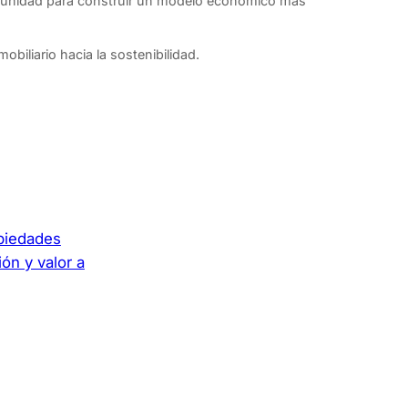
rtunidad para construir un modelo económico más
biliario hacia la sostenibilidad.
opiedades
ión y valor a