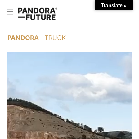
Translate »
Saltar
al
contenido
PANDORA
– TRUCK